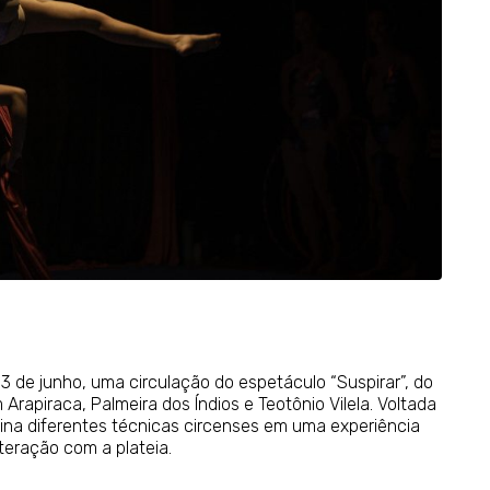
3 de junho, uma circulação do espetáculo “Suspirar”, do
rapiraca, Palmeira dos Índios e Teotônio Vilela. Voltada
ina diferentes técnicas circenses em uma experiência
teração com a plateia.