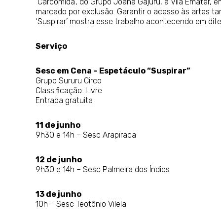
‘Carcomida’, do Grupo Joana Gajuru, à Vila Emater, 
marcado por exclusão. Garantir o acesso às artes 
‘Suspirar’ mostra esse trabalho acontecendo em dife
Serviço
Sesc em Cena – Espetáculo “Suspirar”
Grupo Sururu Circo
Classificação: Livre
Entrada gratuita
11 de junho
9h30 e 14h – Sesc Arapiraca
12 de junho
9h30 e 14h – Sesc Palmeira dos Índios
13 de junho
10h – Sesc Teotônio Vilela