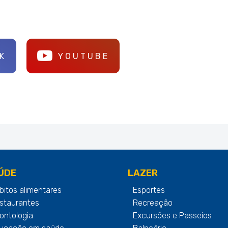
K
YOUTUBE
ÚDE
LAZER
bitos alimentares
Esportes
staurantes
Recreação
ontologia
Excursões e Passeios