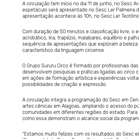
A circulação tem início no dia 11 de junho, no Sesc A
espetáculo será apresentado no Sesc Ler Palmeira do
apresentação acontece às 10h, no Sesc Ler Teotônio 
Com duração de 50 minutos e classificação livre, o 
acrobático, lira, trapézio, malabares, equilíbrio e pa
sequência de apresentações que exploram a beleza 
característico da linguagem circense.
O Grupo Sururu Circo é formado por profissionais da
desenvolvem pesquisas e práticas ligadas ao circo 
em ações de formação artística e experiências voltad
possibilidades de criação e expressão.
A circulação integra a programação do Sesc em Cena
artes cênicas em Alagoas, ampliando o acesso do pú
comunidades em diferentes regiões do estado. Para o 
como essa demonstram o alcance social da programaç
“Estamos muito felizes com os resultados do Sesc 