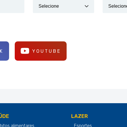
K
YOUTUBE
ÚDE
LAZER
bitos alimentares
Esportes