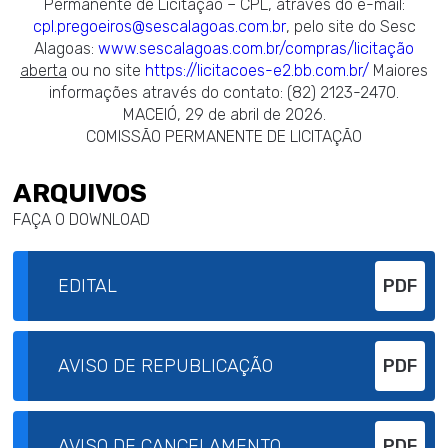
Permanente de Licitação – CPL, através do e-mail:
cpl.pregoeiros@sescalagoas.com.br
, pelo site do Sesc
Alagoas:
www.sescalagoas.com.br/compras/licitação
aberta
ou no site
https://licitacoes-e2.bb.com.br/
Maiores
informações através do contato: (82) 2123-2470.
MACEIÓ, 29 de abril de 2026.
COMISSÃO PERMANENTE DE LICITAÇÃO
ARQUIVOS
FAÇA O DOWNLOAD
EDITAL
PDF
AVISO DE REPUBLICAÇÃO
PDF
AVISO DE CANCELAMENTO
PDF