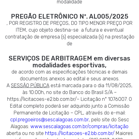
modalidade
PREGÃO ELETRÔNICO Nº. AL005/2025
, POR REGISTRO DE PREÇOS, DO TIPO MENOR PREÇO POR
ITEM, cujo objeto destina-se a futura e eventual
contratação de empresa (s) especializada (s) na prestação
de
SERVIÇOS DE ARBITRAGEM em diversas
modalidades esportivas,
de acordo com as especificações técnicas e demais
documentos anexos ao edital e seus anexos.
A
SESSÃO PÚBLICA
está marcada para o dia 11/08/2025,
às 10:00h, no site do Banco do Brasil S/A –
https://licitacoes-e2.bb.com.br/– Licitação n° 1076007. O
Edital completo poderá ser adquirido junto a Comissão
Permanente de Licitação – CPL, através do e-mail:
cpl.pregoeiros@sescalagoas.com.br
, pelo site do Sesc
Alagoas:
www.sescalagoas.com.br/compras/licitação
aberta ou no site
https://licitacoes-e2.bb.com.br/
Maiores