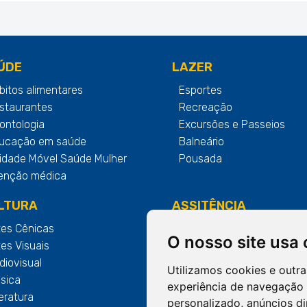
ÚDE
LAZER
bitos alimentares
Esportes
staurantes
Recreação
ontologia
Excursões e Passeios
ucação em saúde
Balneário
idade Móvel Saúde Mulher
Pousada
enção médica
LTURA
ASSITÊNCIA
tes Cênicas
Trabalho social com Grup
O nosso site usa
tes Visuais
Mesa Brasil
diovisual
Utilizamos cookies e outr
sica
experiência de navegação 
teratura
personalizado, anúncios di