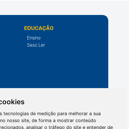
EDUCAÇÃO
Ensino
Sesc Ler
os
 cookies
as tecnologias de medição para melhorar a sua
no nosso site, de forma a mostrar conteúdo
recionados, analisar o tráfego do site e entender de