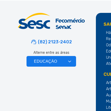
SA
Há
Re
(82) 2123-2402
Od
Ed
Alterne entre as áreas
Un
At
CU
Ar
Ar
Au
Mú
Li