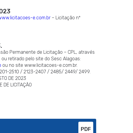
023
www.licitacoes-e.com.br
– Licitação nº
.
issão Permanente de Licitação – CPL, através
, ou retirado pelo site do Sesc Alagoas:
o
ou no site www.licitacoes-e.com.br.
3201-2510 / 2123-2407 / 2485/ 2449/ 2499.
STO DE 2023
 DE LICITAÇÃO
PDF