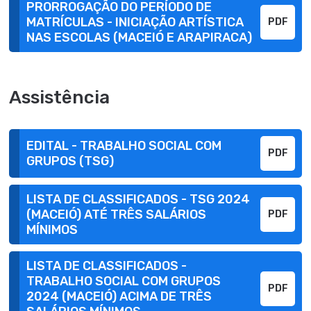
PRORROGAÇÃO DO PERÍODO DE
MATRÍCULAS - INICIAÇÃO ARTÍSTICA
PDF
NAS ESCOLAS (MACEIÓ E ARAPIRACA)
Assistência
EDITAL - TRABALHO SOCIAL COM
PDF
GRUPOS (TSG)
LISTA DE CLASSIFICADOS - TSG 2024
(MACEIÓ) ATÉ TRÊS SALÁRIOS
PDF
MÍNIMOS
LISTA DE CLASSIFICADOS -
TRABALHO SOCIAL COM GRUPOS
PDF
2024 (MACEIÓ) ACIMA DE TRÊS