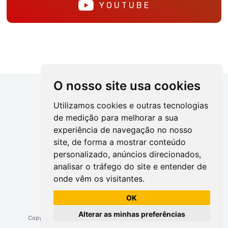
YOUTUBE
O nosso site usa cookies
Utilizamos cookies e outras tecnologias
de medição para melhorar a sua
experiência de navegação no nosso
site, de forma a mostrar conteúdo
personalizado, anúncios direcionados,
(82) 2123-2402
analisar o tráfego do site e entender de
onde vêm os visitantes.
Alterne entre as áreas
OK
Alterar as minhas preferências
Copyright 2023 © SESC Alagoas. Todos os direitos reservados.