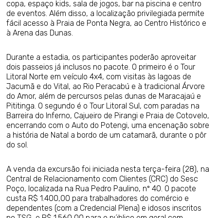
copa, espaço kids, sala de jogos, bar na piscina e centro
de eventos. Além disso, a localização privilegiada permite
fácil acesso à Praia de Ponta Negra, ao Centro Histórico e
à Arena das Dunas.
Durante a estadia, os participantes poderão aproveitar
dois passeios já inclusos no pacote. O primeiro é o Tour
Litoral Norte em veículo 4x4, com visitas às lagoas de
Jacumã e do Vital, ao Rio Peracabú e à tradicional Árvore
do Amor, além de percursos pelas dunas de Maracajaú e
Pititinga. O segundo é o Tour Litoral Sul, com paradas na
Barreira do Inferno, Cajueiro de Pirangi e Praia de Cotovelo,
encerrando com o Auto do Potengi, uma encenação sobre
a história de Natal a bordo de um catamarã, durante o pôr
do sol.
A venda da excursão foi iniciada nesta terça-feira (28), na
Central de Relacionamento com Clientes (CRC) do Sesc
Poço, localizada na Rua Pedro Paulino, nº 40. O pacote
custa R$ 1.400,00 para trabalhadores do comércio e
dependentes (com a Credencial Plena) e idosos inscritos
no TSG, e R$ 1.560,00 para o público em geral com