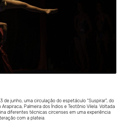
3 de junho, uma circulação do espetáculo “Suspirar”, do
rapiraca, Palmeira dos Índios e Teotônio Vilela. Voltada
ina diferentes técnicas circenses em uma experiência
teração com a plateia.