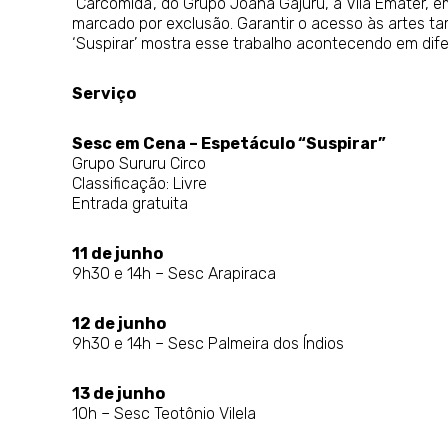
‘Carcomida’, do Grupo Joana Gajuru, à Vila Emater, 
marcado por exclusão. Garantir o acesso às artes 
‘Suspirar’ mostra esse trabalho acontecendo em dife
Serviço
Sesc em Cena – Espetáculo “Suspirar”
Grupo Sururu Circo
Classificação: Livre
Entrada gratuita
11 de junho
9h30 e 14h – Sesc Arapiraca
12 de junho
9h30 e 14h – Sesc Palmeira dos Índios
13 de junho
10h – Sesc Teotônio Vilela