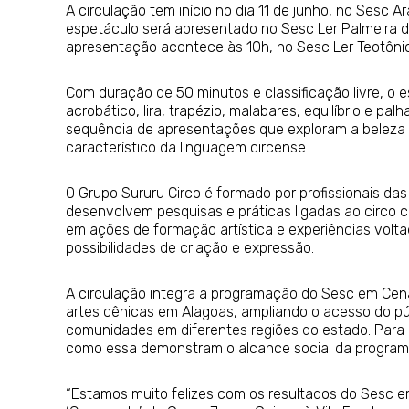
A circulação tem início no dia 11 de junho, no Sesc A
espetáculo será apresentado no Sesc Ler Palmeira do
apresentação acontece às 10h, no Sesc Ler Teotônio 
Com duração de 50 minutos e classificação livre, o 
acrobático, lira, trapézio, malabares, equilíbrio e pa
sequência de apresentações que exploram a beleza 
característico da linguagem circense.
O Grupo Sururu Circo é formado por profissionais da
desenvolvem pesquisas e práticas ligadas ao circo 
em ações de formação artística e experiências voltad
possibilidades de criação e expressão.
A circulação integra a programação do Sesc em Cena
artes cênicas em Alagoas, ampliando o acesso do pú
comunidades em diferentes regiões do estado. Para o 
como essa demonstram o alcance social da programaç
“Estamos muito felizes com os resultados do Sesc 