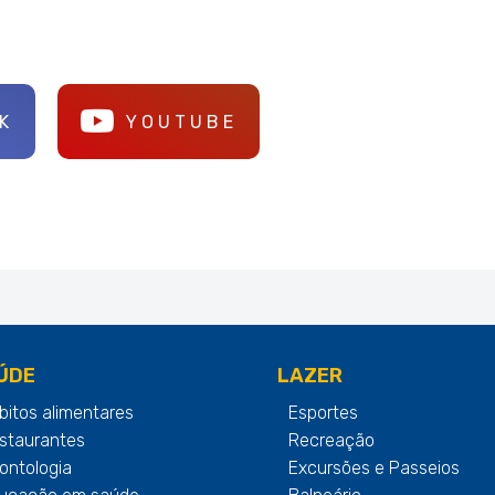
K
YOUTUBE
ÚDE
LAZER
bitos alimentares
Esportes
staurantes
Recreação
ontologia
Excursões e Passeios