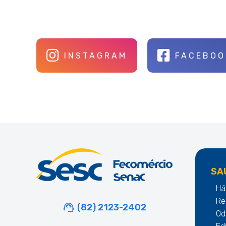
INSTAGRAM
FACEBOO
SA
Há
Re
(82) 2123-2402
Od