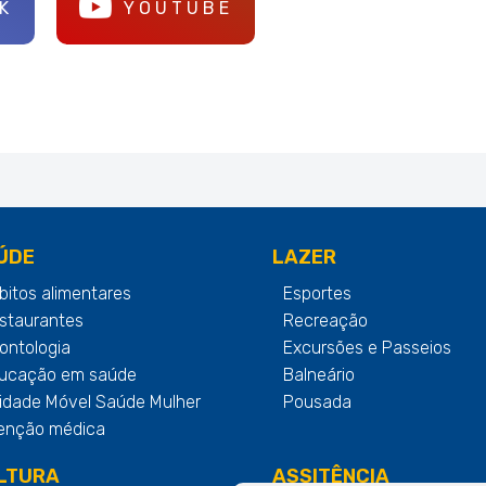
K
YOUTUBE
ÚDE
LAZER
bitos alimentares
Esportes
staurantes
Recreação
ontologia
Excursões e Passeios
ucação em saúde
Balneário
idade Móvel Saúde Mulher
Pousada
enção médica
LTURA
ASSITÊNCIA