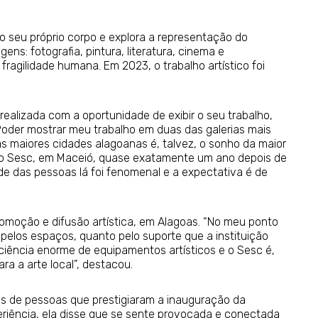
a o seu próprio corpo e explora a representação do
ns: fotografia, pintura, literatura, cinema e
ragilidade humana. Em 2023, o trabalho artístico foi
realizada com a oportunidade de exibir o seu trabalho,
oder mostrar meu trabalho em duas das galerias mais
s maiores cidades alagoanas é, talvez, o sonho da maior
o no Sesc, em Maceió, quase exatamente um ano depois de
ade das pessoas lá foi fenomenal e a expectativa é de
omoção e difusão artística, em Alagoas. “No meu ponto
 pelos espaços, quanto pelo suporte que a instituição
ciência enorme de equipamentos artísticos e o Sesc é,
a a arte local”, destacou.
as de pessoas que prestigiaram a inauguração da
eriência, ela disse que se sente provocada e conectada