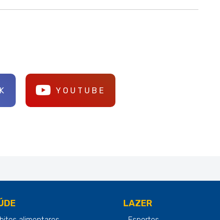
K
YOUTUBE
ÚDE
LAZER
bitos alimentares
Esportes